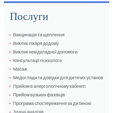
Послуги
Сторінки
Вакцинація та щеплення
Виклик лікаря додому
Виклик невідкладної допомоги
Консультації психолога
Масаж
Медогляди та довідки для дитячих установ
Прийом в алергологічному кабінеті
Прийом вузьких фахівців
Програма спостереження за дитиною
Здача аналізів