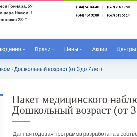
еся Гончара, 59
(044) 540 44 40
|
(067) 209 19 50
лишера Навои, 1
(044) 484 32 88
|
(067) 513 56 14
рловская 23-Г
людения
Врачи
Цены
Акции
Центры
нком
›
Дошкольный возраст (от 3 до 7 лет)
Пакет медицинского наблю
Дошкольный возраст (от 3 
Данная годовая программа разработана в соотв