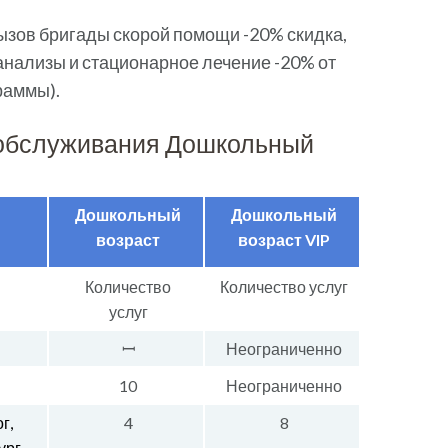
ызов бригады скорой помощи -20% скидка,
анализы и стационарное лечение -20% от
раммы).
 обслуживания Дошкольный
Дошкольный
Дошкольный
возраст
возраст VIP
Количество
Количество услуг
услуг
ꟷ
Неограниченно
10
Неограниченно
г,
4
8
ург,