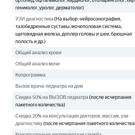
гениколог, уролог, дерматолог)
УЗИ диагностика
(На выбор: нейросонография,
тазобедренные суставы, мочеполовая система,
щитовидная железа, доплер головы и шеи, брюшная
полость и др.)
Общий анализ крови
Общий анализ мочи
Копрограмма
Вызов врача-педиатра на дом
Скидка 50% на ВЫЗОВ педиатра
(после исчерпания
пакетного количества)
Скидка 20% на консультации докторов, массаж, узи-
диагностику
(после исчерпания пакетного количества
Круглосуточная диспетчерская служба